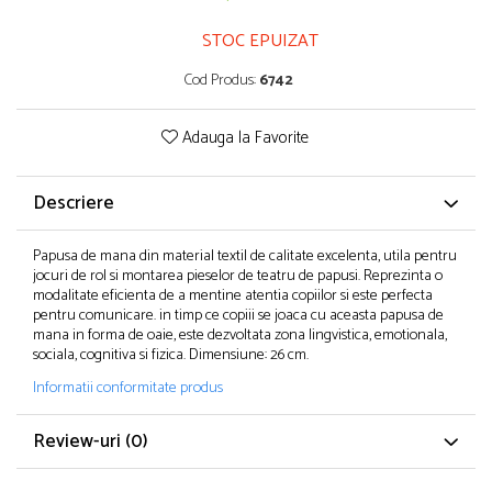
Puzzle-uri logice
Jocuri de inteligenta emotionala pentru
Instrumente si accesorii pentru pictura
copii
Puzzle-uri progresive
STOC EPUIZAT
Sabloane
Jocuri de societate pentru copii
Puzzle-uri stratificate
Stampile si tusiere
Cod Produs:
6742
Jocuri logice pentru copii
Lucru manual
Jocuri matematice
Cusut si tricotaj
Adauga la Favorite
Jocuri pentru stimularea senzoriala
Lipici si adezivi
Suport pentru decor
Stimulare auditiva
Descriere
Modelaj
Stimulare olfactiva si gustativa
Stimulare tactila
Pictura pe numere
Papusa de mana din material textil de calitate excelenta, utila pentru
jocuri de rol si montarea pieselor de teatru de papusi. Reprezinta o
Stimulare vizuala
Sarma plusata
modalitate eficienta de a mentine atentia copiilor si este perfecta
Seturi si jocuri magnetice
pentru comunicare. in timp ce copiii se joaca cu aceasta papusa de
Seturi de creatie
mana in forma de oaie, este dezvoltata zona lingvistica, emotionala,
Tablouri diamonds
sociala, cognitiva si fizica. Dimensiune: 26 cm.
Informatii conformitate produs
Review-uri
(0)