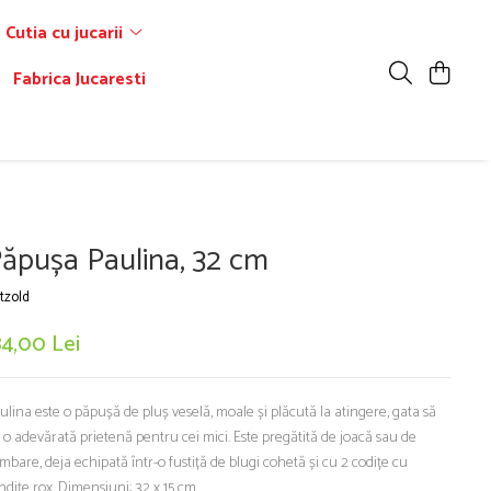
Cutia cu jucarii
Fabrica Jucaresti
ăpușa Paulina, 32 cm
tzold
84,00 Lei
ulina este o păpușă de pluș veselă, moale și plăcută la atingere, gata să
e o adevărată prietenă pentru cei mici. Este pregătită de joacă sau de
imbare, deja echipată într-o fustiță de blugi cohetă și cu 2 codițe cu
ndițe rox. Dimensiuni: 32 x 15 cm.