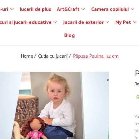
-uri
Jucarii de plus
Art&Craft
Camera copilului
curi si jucarii educative
Jucarii de exterior
My Pet
Blog
Home /
Cutia cu jucarii /
Păpușa Paulina, 32 cm
P
Be
Pa
fi
pl
fu