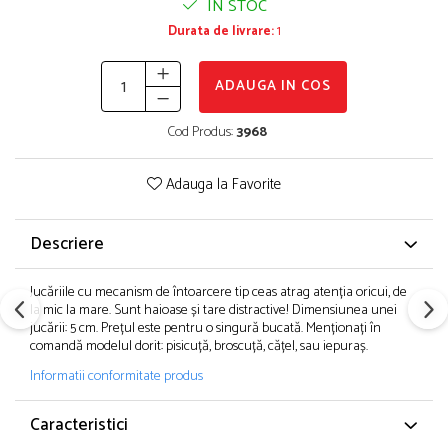
IN STOC
Durata de livrare:
1
ADAUGA IN COS
Cod Produs:
3968
Adauga la Favorite
Descriere
Jucăriile cu mecanism de întoarcere tip ceas atrag atenția oricui, de
la mic la mare. Sunt haioase și tare distractive! Dimensiunea unei
jucării: 5 cm. Prețul este pentru o singură bucată. Menționați în
comandă modelul dorit: pisicuță, broscuță, cățel, sau iepuraș.
Informatii conformitate produs
Caracteristici