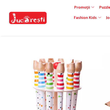
Promoții
Puzzle
Promoții
Puzzle-uri
Art&Craft
Camera copilului
Cutia cu jucarii
Fashion Kids
Jocuri si jucarii educative
Jucarii de exterior
My Pet
Fashion Kids
Jo
Noutăți
Puzzle cu 2 piese
Accesorii decorative
Accesorii pentru scoala si gradinita
Jocuri de rol
Accesorii Fashion
Carti si mape
Gimnastica medicala
Catelul meu
Puzzle-uri 3D
Accesorii din lemn
Coltul de joaca
Bucatarie
Caciuli si fulare
Explorarea mediului inconjurator
Jucarii outdoor
Pisica mea
Forme din spuma si fetru
Decoruri, teatre, marionete
Puzzle-uri cu 500-2000 piese
Saltele, perne, așternuturi
Ghiozdane si accesorii
Jocuri cu aplicatii digitale
Mingi si accesorii
Margele, paiete si alte accesorii
Figurine
Puzzle-uri cu animale
Incaltaminte si sosete
Jocuri cu cartonase si litere pentru
Miscare si coordonare
Ochi mobili
Meserii
copii
Puzzle-uri cu cifre si alfabet
Pom-Pom
Jucarii recreative
Jocuri cu stickere
Puzzle-uri cu mijloace de transport
Birotica si rechizite
Jucarii si instrumente muzicale
Jocuri de asociere si observare
Puzzle-uri cub
Hartie si carton
Masinute, trenulete, avioane
Jocuri de constructie si asamblare
Puzzle-uri de podea
Materiale si accesorii pentru scriere
Papusi si accesorii
Asamblare si fixare
Desen si pictura
Puzzle-uri geografice
Cuburi de constructie
Acuarele si Guase
Puzzle-uri in set
Jocuri STEM
Carti, postere si jocuri de colorat
Puzzle-uri incastrate
Manipulare și dexteritate
Creioane colorate si carioci