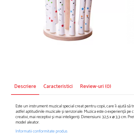
Puzzle-uri logice
Jocuri de inteligenta emotionala pentru
Instrumente si accesorii pentru pictura
copii
Puzzle-uri progresive
Sabloane
Jocuri de societate pentru copii
Puzzle-uri stratificate
Stampile si tusiere
Jocuri logice pentru copii
Lucru manual
Jocuri matematice
Cusut si tricotaj
Jocuri pentru stimularea senzoriala
Lipici si adezivi
Suport pentru decor
Stimulare auditiva
Modelaj
Stimulare olfactiva si gustativa
Stimulare tactila
Pictura pe numere
Stimulare vizuala
Sarma plusata
Seturi si jocuri magnetice
Descriere
Caracteristici
Review-uri
(0)
Seturi de creatie
Tablouri diamonds
Este un instrument muzical special creat pentru copii, care îi ajută să
astfel aptitudinile muzicale și senzoriale. Muzica este o experiență pe 
creativi, mai receptivi și mai inteligenți. Dimensiuni: 32,5 x ⌀ 3,3 cm.
model aleator.
Informatii conformitate produs