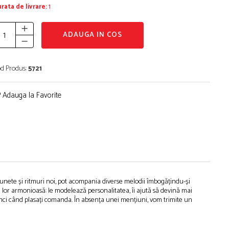
rata de livrare:
1
ADAUGA IN COS
d Produs:
5721
Adauga la Favorite
 sunete și ritmuri noi, pot acompania diverse melodii îmbogățindu-și
a lor armonioasă: le modelează personalitatea, îi ajută să devină mai
atunci când plasați comanda. În absența unei mențiuni, vom trimite un