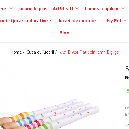
-uri
Jucarii de plus
Art&Craft
Camera copilului
curi si jucarii educative
Jucarii de exterior
My Pet
Blog
Home /
Cutia cu jucarii /
5721 BJ924 Flaut din lemn Bigjigs
5
Bi
Es
tr