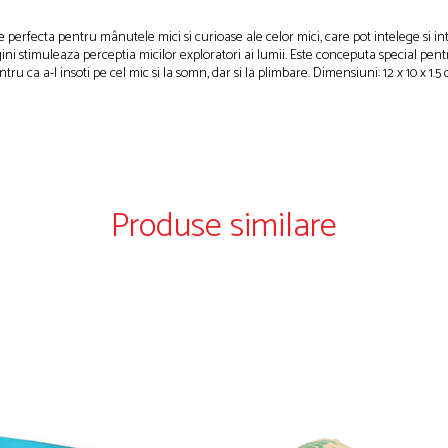
te perfecta pentru mânutele mici si curioase ale celor mici, care pot intelege si int
 pagini stimuleaza perceptia micilor exploratori ai lumii. Este conceputa special pe
tru ca a-l insoti pe cel mic si la somn, dar si la plimbare. Dimensiuni: 12 x 10 x 1.5
Produse similare