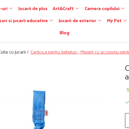
-uri
Jucarii de plus
Art&Craft
Camera copilului
curi si jucarii educative
Jucarii de exterior
My Pet
Blog
Cutia cu jucarii /
Carticica pentru bebelusi - Meserii cu accesoriu pentr
C
a
5