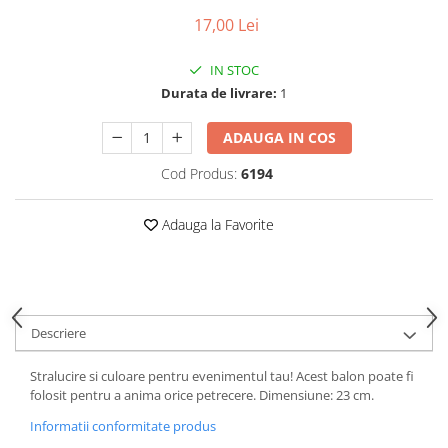
Puzzle-uri logice
Jocuri de inteligenta emotionala
Creioane colorate si carioci
pentru copii
17,00 Lei
Puzzle-uri progresive
Instrumente si accesorii pentru
Jocuri de societate pentru copii
pictura
Puzzle-uri stratificate
IN STOC
Sabloane
Jocuri logice pentru copii
Durata de livrare:
1
Stampile si tusiere
Jocuri matematice
Lucru manual
ADAUGA IN COS
Jocuri pentru stimularea
Cusut si tricotaj
senzoriala
Cod Produs:
6194
Lipici si adezivi
Stimulare auditiva
Suport pentru decor
Stimulare olfactiva si gustativa
Adauga la Favorite
Modelaj
Stimulare tactila
Pictura pe numere
Stimulare vizuala
Seturi si jocuri magnetice
Sarma plusata
Seturi de creatie
Descriere
Tablouri diamonds
Stralucire si culoare pentru evenimentul tau! Acest balon poate fi
folosit pentru a anima orice petrecere. Dimensiune: 23 cm.
Informatii conformitate produs