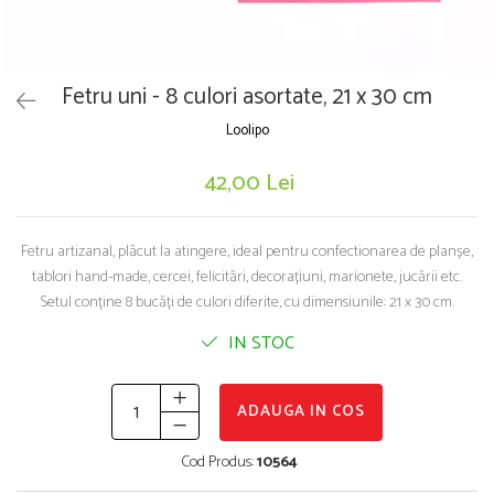
Puzzle-uri logice
Jocuri de inteligenta emotionala pentru
Instrumente si accesorii pentru pictura
copii
Puzzle-uri progresive
Sabloane
Jocuri de societate pentru copii
Puzzle-uri stratificate
Stampile si tusiere
Jocuri logice pentru copii
Fetru uni - 8 culori asortate, 21 x 30 cm
Lucru manual
Jocuri matematice
Loolipo
Cusut si tricotaj
Jocuri pentru stimularea senzoriala
Lipici si adezivi
42,00 Lei
Suport pentru decor
Stimulare auditiva
Modelaj
Stimulare olfactiva si gustativa
Stimulare tactila
Fetru artizanal, plăcut la atingere, ideal pentru confectionarea de planșe,
Pictura pe numere
tablori hand-made, cercei, felicitări, decorațiuni, marionete, jucării etc.
Stimulare vizuala
Sarma plusata
Setul conține 8 bucăți de culori diferite, cu dimensiunile: 21 x 30 cm.
Seturi si jocuri magnetice
Seturi de creatie
IN STOC
Tablouri diamonds
ADAUGA IN COS
Cod Produs:
10564