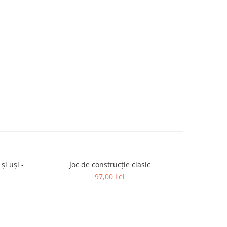
și uși -
Joc de construcție clasic
Joc 
97,00 Lei