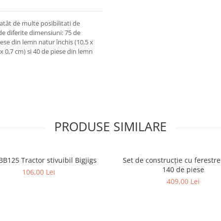
 atât de multe posibilitati de
de diferite dimensiuni: 75 de
iese din lemn natur închis (10,5 x
 x 0,7 cm) si 40 de piese din lemn
PRODUSE SIMILARE
6453 BB125 Tractor stivuibil Bigjigs
Set de construcție cu ferestre 
140 de piese
106,00 Lei
409,00 Lei