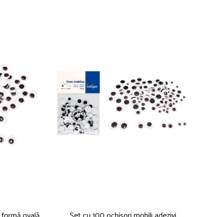
- formă ovală
Set cu 100 ochișori mobili adezivi