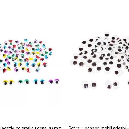
 adezivi colorați cu gene, 10 mm
Set 100 ochișori mobili adezivi 