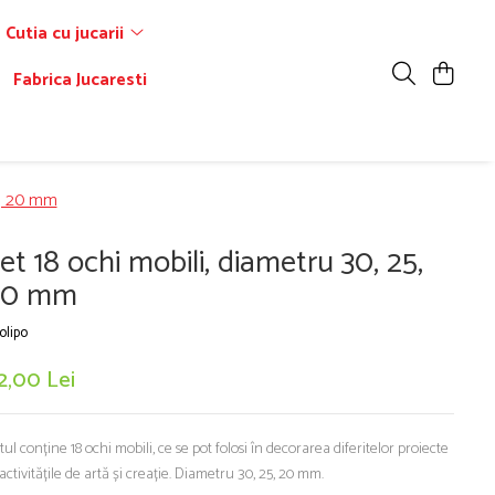
Cutia cu jucarii
Fabrica Jucaresti
5, 20 mm
et 18 ochi mobili, diametru 30, 25,
20 mm
olipo
2,00 Lei
tul conține 18 ochi mobili, ce se pot folosi în decorarea diferitelor proiecte
 activitățile de artă și creație. Diametru 30, 25, 20 mm.