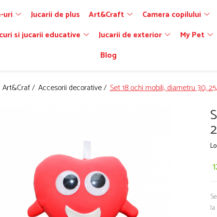
-uri
Jucarii de plus
Art&Craft
Camera copilului
curi si jucarii educative
Jucarii de exterior
My Pet
Blog
/
Art&Craf /
Accesorii decorative /
Set 18 ochi mobili, diametru 30, 2
S
Lo
1
Se
la