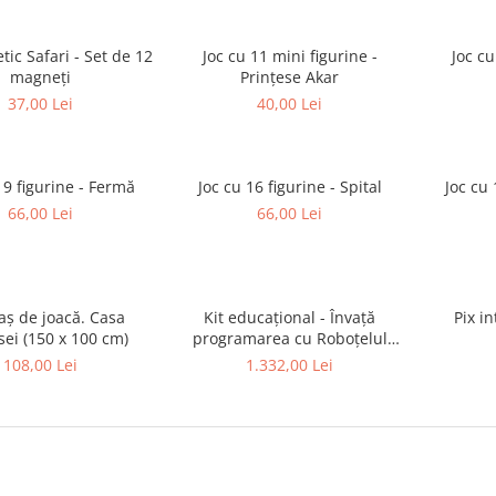
tic Safari - Set de 12
Joc cu 11 mini figurine -
Joc cu
magneți
Prințese Akar
37,00 Lei
40,00 Lei
19 figurine - Fermă
Joc cu 16 figurine - Spital
Joc cu 
66,00 Lei
66,00 Lei
aș de joacă. Casa
Kit educațional - Învață
Pix i
sei (150 x 100 cm)
programarea cu Roboțelul
mTiny
108,00 Lei
1.332,00 Lei