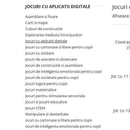
Puzzle-uri logice
Jocuri de inteligenta emotionala
Creioane colorate si carioci
Jocuri 
pentru copii
JOCURI CU APLICATII DIGITALE
Puzzle-uri progresive
Instrumente si accesorii pentru
Jocuri de societate pentru copii
pictura
Afiseaza:
Asamblare si fixare
Puzzle-uri stratificate
Sabloane
Carti si mape
Jocuri logice pentru copii
Cuburi de constructie
Stampile si tusiere
Jocuri matematice
Explorarea mediului inconjurator
Lucru manual
Jocuri cu aplicatii digitale
Jocuri pentru stimularea
Covoraș
Cusut si tricotaj
Jocuri cu cartonase si litere pentru copii
(
senzoriala
Jocuri cu stickere
Lipici si adezivi
Stimulare auditiva
Jocuri de asociere si observare
Suport pentru decor
Stimulare olfactiva si gustativa
Jocuri de constructie si asamblare
Modelaj
Jocuri de inteligenta emotionala pentru copii
Stimulare tactila
Joc cu 11 
Jocuri de societate pentru copii
Pictura pe numere
Stimulare vizuala
Jocuri logice pentru copii
Seturi si jocuri magnetice
Sarma plusata
Jocuri matematice
Jocuri pentru stimularea senzoriala
Seturi de creatie
Jocuri si jucarii educative
Tablouri diamonds
Jocuri STEM
Joc cu 12
Manipulare și dexteritate
ocuri cu cartonase si litere pentru copii
ocuri de inteligenta emotionala pentru copii