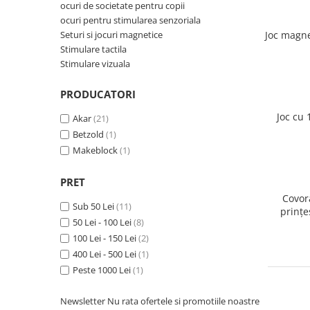
ocuri de societate pentru copii
ocuri pentru stimularea senzoriala
Seturi si jocuri magnetice
Joc magne
Stimulare tactila
Stimulare vizuala
PRODUCATORI
Joc cu 
Akar
(21)
Betzold
(1)
Makeblock
(1)
PRET
Covor
Sub 50 Lei
(11)
prințe
50 Lei - 100 Lei
(8)
100 Lei - 150 Lei
(2)
400 Lei - 500 Lei
(1)
Peste 1000 Lei
(1)
Newsletter
Nu rata ofertele si promotiile noastre