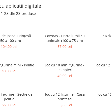
cu aplicatii digitale
1-
23
din
23
produse
 de joacă. Prințesă
Covoraș - Harta lumii cu
Puzzl
150 x 100 cm)
animale (100 x 75 cm)
104,00 Lei
57,00 Lei
figurine mini - Poliție
Joc cu 10 mini figurine -
Joc cu 12
Pompieri
40,00 Lei
40,00 Lei
 figurine - Secție de
Joc cu 12 figurine - Casa
Joc cu 1
poliție
prințesei
56,00 Lei
56,00 Lei