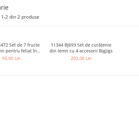
rie
1-
2
din
2
produse
472 Set de 7 fructe
11344 BJ693 Set de curățenie
mn pentru feliat în
din lemn cu 4 accesorii Bigjigs
ădiță Bigjigs
95,00 Lei
203,00 Lei