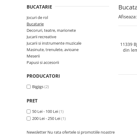
Puzzle-uri logice
Jocuri de inteligenta emotionala
Creioane colorate si carioci
Bucata
pentru copii
BUCATARIE
Puzzle-uri progresive
Instrumente si accesorii pentru
Jocuri de societate pentru copii
pictura
Afiseaza:
Jocuri de rol
Puzzle-uri stratificate
Sabloane
Bucatarie
Jocuri logice pentru copii
Decoruri, teatre, marionete
Stampile si tusiere
Jocuri matematice
Jucarii recreative
Lucru manual
Jucarii si instrumente muzicale
Jocuri pentru stimularea
11339 BJ
Cusut si tricotaj
Masinute, trenulete, avioane
din le
senzoriala
l
Meserii
Lipici si adezivi
Stimulare auditiva
Papusi si accesorii
Suport pentru decor
Stimulare olfactiva si gustativa
Modelaj
Stimulare tactila
PRODUCATORI
Pictura pe numere
Stimulare vizuala
Bigjigs
(2)
Seturi si jocuri magnetice
Sarma plusata
PRET
Seturi de creatie
Tablouri diamonds
50 Lei - 100 Lei
(1)
200 Lei - 250 Lei
(1)
Newsletter
Nu rata ofertele si promotiile noastre